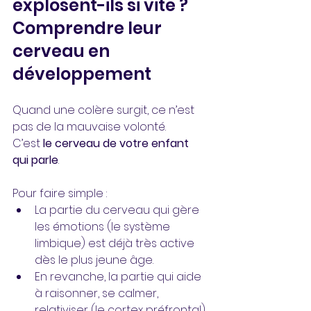
explosent-ils si vite ? 
Comprendre leur 
cerveau en 
développement
Quand une colère surgit, ce n’est 
pas de la mauvaise volonté. 
C’est 
le cerveau de votre enfant 
qui parle
.
Pour faire simple :
La partie du cerveau qui gère 
les émotions (le système 
limbique) est déjà très active 
dès le plus jeune âge.
En revanche, la partie qui aide 
à raisonner, se calmer, 
relativiser (le cortex préfrontal) 