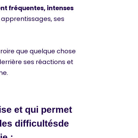
ent fréquentes, intenses
s apprentissages, ses
e croire que quelque chose
errière ses réactions et
me.
lise et qui permet
es difficultésde
e :