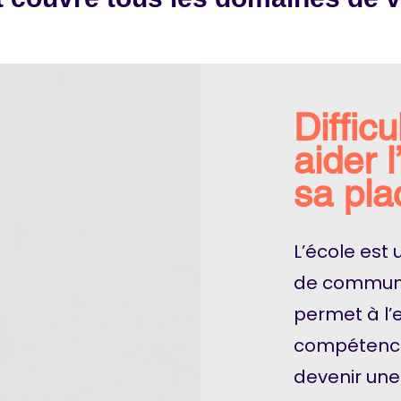
Difficu
aider 
sa pla
​L’école est
de communi
permet à l’
compétence
devenir une 