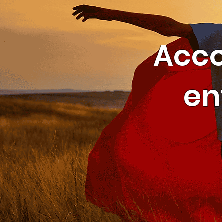
Acc
en